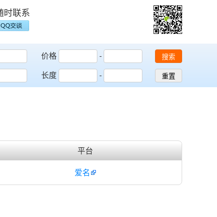
随时联系
价格
-
搜索
长度
-
重置
平台
爱名