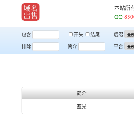
本站所
QQ
包含
开头
结尾
后缀
排除
简介
平台
简介
蓝光